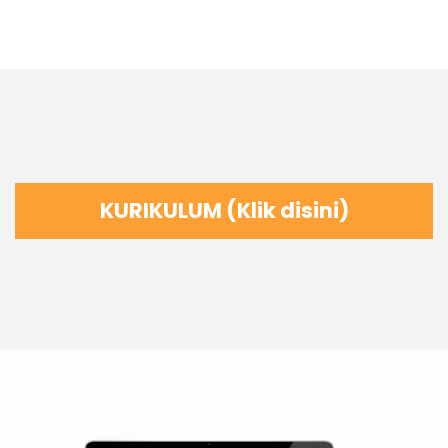
KURIKULUM (Klik disini)
Kurikulum Interior Small Bathroom
Modul 1: 3D Modeling
Import file CAD
Modeling Interior
Modeling Floor & Wall Tiles