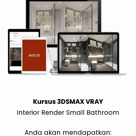
Chamfering & Layering
3D Scene (Bonus)
Modul 2: Camera
Camera Angle
Modul 3: Texture & Material
Wall, Cealing, Shower, Frame & Glass
Bathroom Vanity
Hexagon Tiles Dark & Light Scheme
Wall Dark & Light Scheme
Floor Dark & Light Scheme
Kursus 3DSMAX VRAY
Modul 4: Furniture & Accessories
Interior Render Small Bathroom
Menambahkan Fixtures & Acc
Menambahkan Downlight
Anda akan mendapatkan: