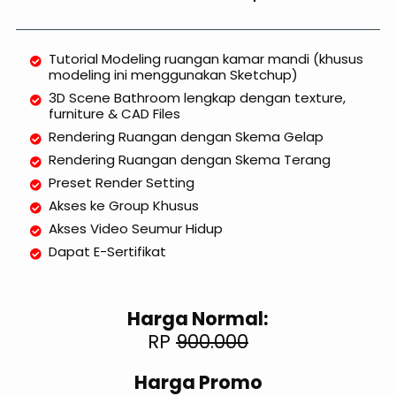
Modul 5: Lighting
Memasang lighting
Tutorial Modeling ruangan kamar mandi (khusus
Menambahkan Light Mix
modeling ini menggunakan Sketchup)
Balancing lighting (Dark Scheme)
3D Scene Bathroom lengkap dengan texture,
Balancing lighting (Light Scheme)
furniture & CAD Files
Rendering Ruangan dengan Skema Gelap
Modul 6: Rendering
Rendering Ruangan dengan Skema Terang
V-Ray Render Setting
Preset Render Setting
Akses ke Group Khusus
Modul 7: Post Production
Akses Video Seumur Hidup
Final Post production Dark Scheme
Dapat E-Sertifikat
Final Post production Light Scheme
Harga Normal:
RP
900.000
Harga Promo