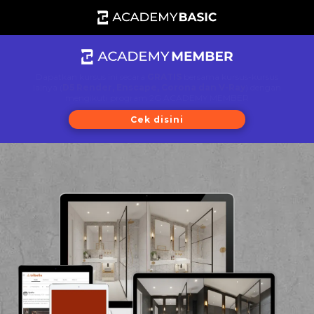
Dapatkan kursus ini secara
GRATIS
bersama kursus-kursus
lainya (
D5 Render, Enscape, Corona dan V-Ray
) dengan
mengikuti program 2G ACADEMY MEMBER
Cek disini